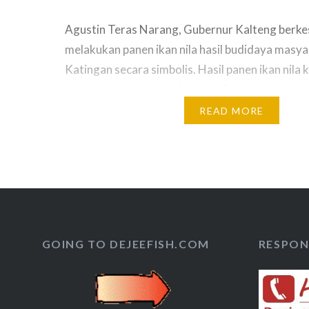
Agustin Teras Narang, Gubernur Kalteng berk
melakukan panen ikan nila hasil budidaya masy
Katingan secara simbolis. Hasil panen ikan nila ka
diperkirakan mencapai sekitar 2 ton yang langsu
kepada produsen. Saat panen, Teras didampingi
READ MORE
Ahmad Yantengli dan Wakil Bupati Sakariyas se
Kelautan dan Perikanan Provinsi Kalteng Dar
GOING TO DEJEEFISH.COM
RESPON 