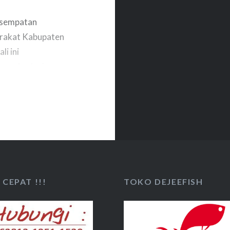
esempatan
arakat Kabupaten
li ini
ng siap jual
 Bupati Katingan
rta kepala Dinas
mawan….
CEPAT !!!
TOKO DEJEEFISH