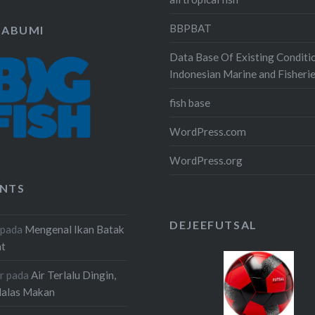
BBPBAT
KABUMI
Data Base Of Existing Conditi
Indonesian Marine and Fisheri
fish base
WordPress.com
WordPress.org
NTS
DEJEEFUTSAL
pada
Mengenal Ikan Batak
at
r
pada
Air Terlalu Dingin,
Malas Makan