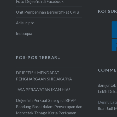
Foto Dejeefish di Facebook
KOI SU
Unit Pembenihan Bersertifikat CPIB
Adisucipto
Indoaqua
POS-POS TERBARU
COMME
DEJEEFISH MENDAPAT
PENGHARGAAN SHIDAKARYA
danijuntak
JASA PERAWATAN IKAN HIAS
Lebih Dek
Dejeefish Perkuat Sinergi di BPVP
Denny Lati
Bandung Barat dalam Penyerapan dan
Ikan Jadi 
Mencetak Tenaga Kerja Perikanan