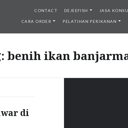
CONTACT
DEJEEFISH
JASA KONS
CARA ORDER
PELATIHAN PERIKANAN
BENIH IKAN BERKUALITAS I
g:
benih ikan banjarm
awar di