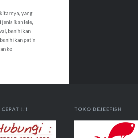
kitarnya, yang
enis ikan lele,
wal, benih ikan
benih ikan patin
an ke
masi
CEPAT !!!
TOKO DEJEEFISH