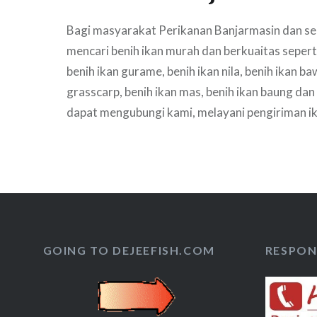
Bagi masyarakat Perikanan Banjarmasin dan se
mencari benih ikan murah dan berkuaitas seperti j
benih ikan gurame, benih ikan nila, benih ikan ba
grasscarp, benih ikan mas, benih ikan baung dan 
dapat mengubungi kami, melayani pengiriman ik
Banjarmasin silahkan hubungi kami untuk infor
selengkapnya
GOING TO DEJEEFISH.COM
RESPON 