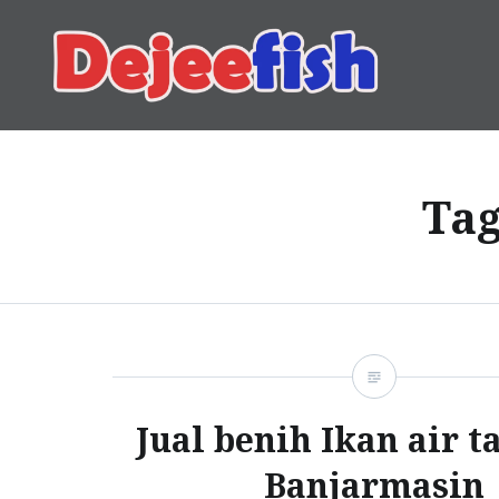
Skip
to
content
DEJEEFISH | PRODUSEN 
Ta
Jual benih Ikan air t
Banjarmasin