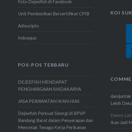
Foto Dejeefish di Facebook
KOI SU
Unit Pembenihan Bersertifikat CPIB
Adisucipto
Indoaqua
POS-POS TERBARU
COMME
DEJEEFISH MENDAPAT
PENGHARGAAN SHIDAKARYA
danijuntak
JASA PERAWATAN IKAN HIAS
Lebih Dek
Dejeefish Perkuat Sinergi di BPVP
Denny Lati
Bandung Barat dalam Penyerapan dan
Ikan Jadi 
Mencetak Tenaga Kerja Perikanan