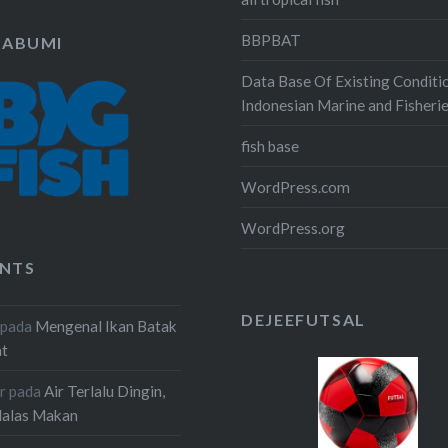
BBPBAT
KABUMI
Data Base Of Existing Conditi
Indonesian Marine and Fisheri
fish base
WordPress.com
WordPress.org
NTS
DEJEEFUTSAL
pada
Mengenal Ikan Batak
at
r
pada
Air Terlalu Dingin,
Malas Makan