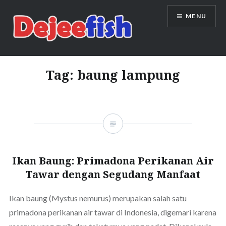
Skip
MENU
to
content
DEJEEFISH | PRODUSEN BENIH
IKAN BERKUALITAS INDONESIA
Tag:
baung lampung
Ikan Baung: Primadona Perikanan Air
Tawar dengan Segudang Manfaat
Ikan baung (Mystus nemurus) merupakan salah satu
primadona perikanan air tawar di Indonesia, digemari karena