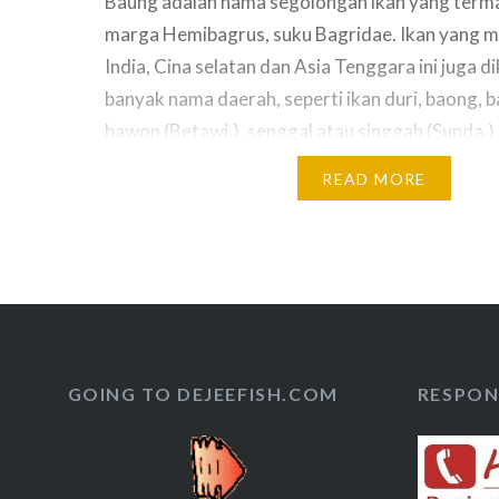
Baung adalah nama segolongan ikan yang term
marga Hemibagrus, suku Bagridae. Ikan yang m
India, Cina selatan dan Asia Tenggara ini juga d
banyak nama daerah, seperti ikan duri, baong, b
bawon (Betawi.), senggal atau singgah (Sunda.),
(Jawa.), niken, siken, tiken, tiken bato (Kalteng), 
READ MORE
Baung masih…
GOING TO DEJEEFISH.COM
RESPON 