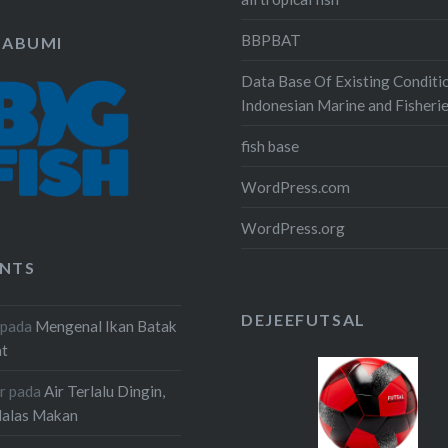
BBPBAT
KABUMI
Data Base Of Existing Conditi
Indonesian Marine and Fisheri
fish base
WordPress.com
WordPress.org
NTS
DEJEEFUTSAL
pada
Mengenal Ikan Batak
at
r
pada
Air Terlalu Dingin,
Malas Makan