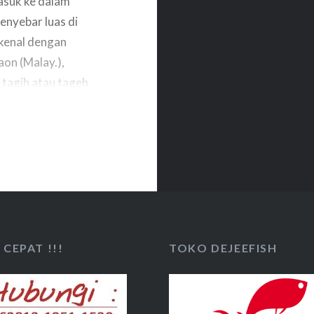
asuk ke dalam
enyebar luas di
ikenal dengan
aon (Malay.),
 tagih atau tageh
dan lain-lain.
CEPAT !!!
TOKO DEJEEFISH