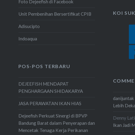
Foto Dejeefish di Facebook
KOI SU
Unit Pembenihan Bersertifikat CPIB
Adisucipto
Indoaqua
POS-POS TERBARU
COMME
DEJEEFISH MENDAPAT
PENGHARGAAN SHIDAKARYA
danijuntak
JASA PERAWATAN IKAN HIAS
Lebih Dek
Dejeefish Perkuat Sinergi di BPVP
Denny Lati
Bandung Barat dalam Penyerapan dan
Ikan Jadi 
Mencetak Tenaga Kerja Perikanan