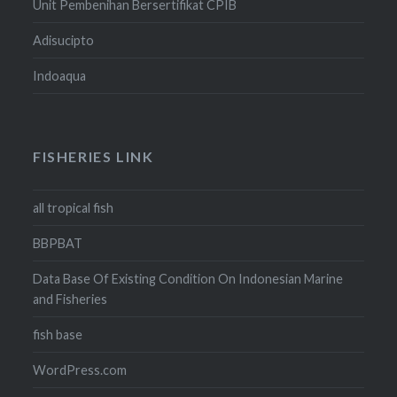
Unit Pembenihan Bersertifikat CPIB
Adisucipto
Indoaqua
FISHERIES LINK
all tropical fish
BBPBAT
Data Base Of Existing Condition On Indonesian Marine
and Fisheries
fish base
WordPress.com