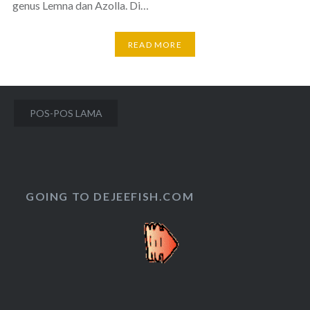
genus Lemna dan Azolla. Di…
READ MORE
Navigasi
POS-POS LAMA
pos
GOING TO DEJEEFISH.COM