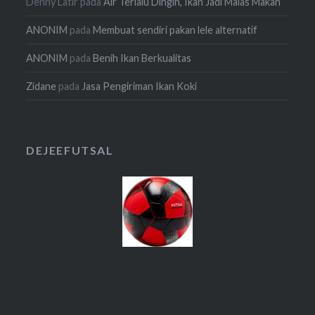
Denny Latir
pada
Air Terlalu Dingin, Ikan Jadi Malas Makan
ANONIM
pada
Membuat sendiri pakan lele alternatif
ANONIM
pada
Benih Ikan Berkualitas
Zidane
pada
Jasa Pengiriman Ikan Koki
DEJEEFUTSAL