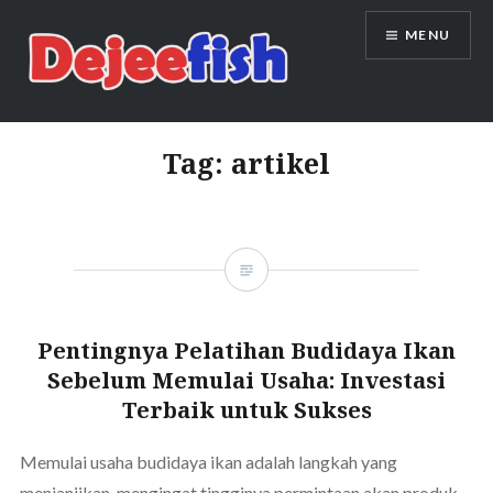
Skip
MENU
to
content
DEJEEFISH | PRODUSEN BENIH
IKAN BERKUALITAS INDONESIA
Tag:
artikel
Pentingnya Pelatihan Budidaya Ikan
Sebelum Memulai Usaha: Investasi
Terbaik untuk Sukses
Memulai usaha budidaya ikan adalah langkah yang
menjanjikan, mengingat tingginya permintaan akan produk