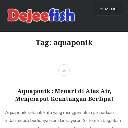
Skip
MENU
to
content
DEJEEFISH | PRODUSEN BENIH
IKAN BERKUALITAS INDONESIA
Tag:
aquaponik
Aquaponik : Menari di Atas Air,
Menjemput Keuntungan Berlipat
Aquaponik, sebuah kata yang menggemakan perpaduan
indah antara budidaya ikan dan sayuran. Sistem ini bagaikan