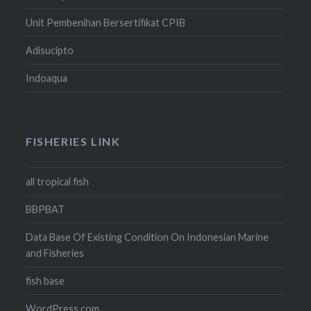
Unit Pembenihan Bersertifikat CPIB
Adisucipto
Indoaqua
FISHERIES LINK
all tropical fish
BBPBAT
Data Base Of Existing Condition On Indonesian Marine
and Fisheries
fish base
WordPress.com