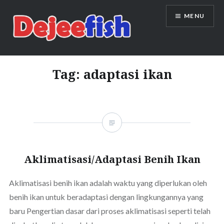
Skip
MENU
to
content
DEJEEFISH | PRODUSEN BENIH
IKAN BERKUALITAS INDONESIA
Tag:
adaptasi ikan
Aklimatisasi/Adaptasi Benih Ikan
Aklimatisasi benih ikan adalah waktu yang diperlukan oleh
benih ikan untuk beradaptasi dengan lingkungannya yang
baru Pengertian dasar dari proses aklimatisasi seperti telah