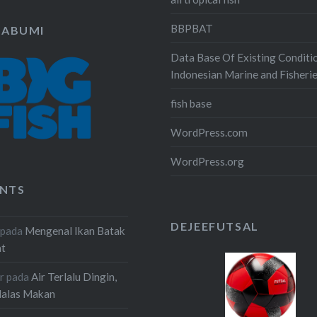
BBPBAT
KABUMI
Data Base Of Existing Conditi
Indonesian Marine and Fisheri
fish base
WordPress.com
WordPress.org
NTS
DEJEEFUTSAL
pada
Mengenal Ikan Batak
at
r
pada
Air Terlalu Dingin,
Malas Makan