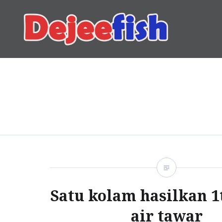
Skip
to
content
DEJEEFISH | PRODUSEN 
Satu kolam hasilkan 1
air tawar