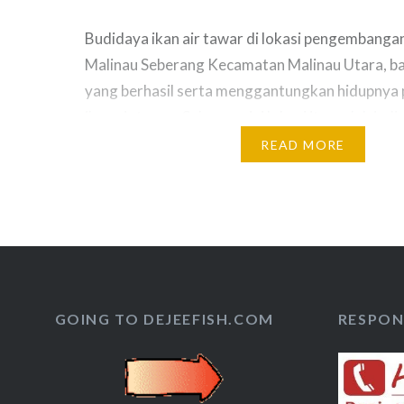
Budidaya ikan air tawar di lokasi pengembanga
Malinau Seberang Kecamatan Malinau Utara, ba
yang berhasil serta menggantungkan hidupnya
ikan air tawar. Sekarang ini lokasi itu sudah jadi
sumber perekonomian orang-orang yang menjan
READ MORE
lokasi itu ada seputar 150 kolam ikan punya 60
tergabung dalam 6…
GOING TO DEJEEFISH.COM
RESPON 