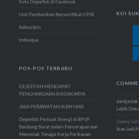
Foto Dejeefish di Facebook
KOI SU
Unit Pembenihan Bersertifikat CPIB
Adisucipto
Indoaqua
POS-POS TERBARU
COMME
DEJEEFISH MENDAPAT
PENGHARGAAN SHIDAKARYA
danijuntak
JASA PERAWATAN IKAN HIAS
Lebih Dek
Dejeefish Perkuat Sinergi di BPVP
Denny Lati
Bandung Barat dalam Penyerapan dan
Ikan Jadi 
Mencetak Tenaga Kerja Perikanan