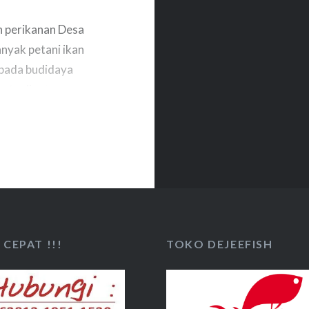
n perikanan Desa
nyak petani ikan
 pada budidaya
 satu diantara
jikan. Pada
-an warga yang
CEPAT !!!
TOKO DEJEEFISH